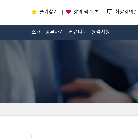
즐겨찾기
|
강의 찜 목록
|
화상강의실
소개
공부하기
커뮤니티
원격지원