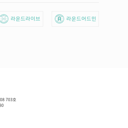
08 703호
80